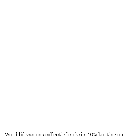
Katoenen haltertop
Volumineuze short in boxermodel
€ 29
€ 59
€ 39
€ 69
Laatste kans
Laatste kans
100% cotton
Wijde short
Satijnen mini-jurk
€ 45
€ 79
€ 45
€ 69
Laatste kans
Laatste kans
Satijnen mini-slipdress
A-lijn satijnen short
€ 49
€ 69
€ 49
€ 79
Laatste kans
Laatste kans
BEKIJK ALLE BROEKEN
Word lid van ons collectief en krijg 10% korting op