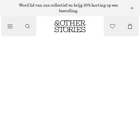
SHORTS
Word lid van ons collectief en krijg 10% korting op een
bestelling.
/
BROEKEN
JACQUARD MINISHORT MET KANTEN RAND
/
€ 35
€ 59
KLEDING
LAATSTE KANS
DONKERBRUIN
XS
S
M
L