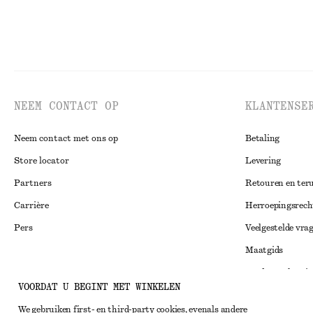
NEEM CONTACT OP
KLANTENSE
Neem contact met ons op
Betaling
Store locator
Levering
Partners
Retouren en ter
Carrière
Herroepingsrech
Pers
Veelgestelde vra
Maatgids
Studentenkorti
Instagram
VOORDAT U BEGINT MET WINKELEN
Alternatieve ges
Pinterest
We gebruiken first- en third-party cookies, evenals andere