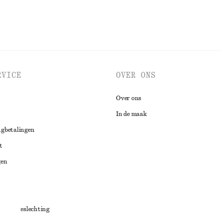
RVICE
OVER ONS
Over ons
In de maak
ugbetalingen
t
gen
ng
chillenbeslechting