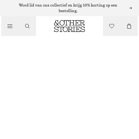
MUTSEN EN PETTEN
Word lid van ons collectief en krijg 10% korting op een
bestelling.
/
WOLLEN BEANIE
ACCESSOIRES
€ 39
MAHONIE
+
11
ONESIZE
MAAT
KIES MAAT