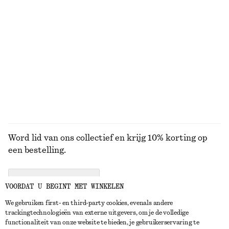
Mouwloze satijnen midi-jurk
Uitlopende linnen midi-jurk
€ 99
€ 99
Nieuw
Nieuw
+
8
100% linen
BEKIJK ALLE MUTSEN EN PETTEN
Word lid van ons collectief en krijg 10% korting op
een bestelling.
CREATE ACCOUNT
VOORDAT U BEGINT MET WINKELEN
We gebruiken first- en third-party cookies, evenals andere
trackingtechnologieën van externe uitgevers, om je de volledige
NEEM CONTACT OP
functionaliteit van onze website te bieden, je gebruikerservaring te