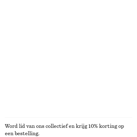
100% cotton
Linnen mini-jurk
Gerimpelde blouse
€ 79
€ 69
Nieuw
Nieuw
100% linen
Wikkelvest van merinowol
Overjas met riem
€ 69
€ 149
Nieuw
100% merino wool
BEKIJK ALLE RIEMEN
Word lid van ons collectief en krijg 10% korting op
een bestelling.