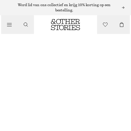
Word lid van ons collectief en krijg 10% korting op een
RIEMEN
bestelling.
/
ACCESSOIRES
KLASSIEKE LEREN RIEM
€ 49
NIET OP VOORRAAD
CRÈME
XS/S
M/L