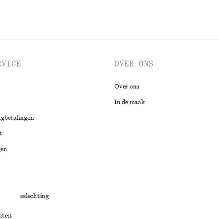
RVICE
OVER ONS
Over ons
In de maak
ugbetalingen
t
gen
ng
chillenbeslechting
aarden
iteit