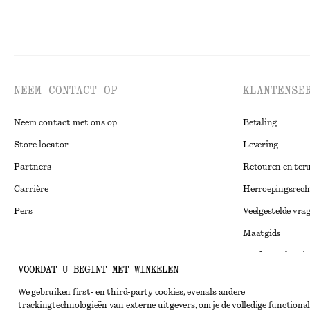
NEEM CONTACT OP
KLANTENSE
Neem contact met ons op
Betaling
Store locator
Levering
Partners
Retouren en ter
Carrière
Herroepingsrech
Pers
Veelgestelde vra
Maatgids
Studentenkorti
Instagram
VOORDAT U BEGINT MET WINKELEN
Alternatieve ges
Pinterest
We gebruiken first- en third-party cookies, evenals andere
Algemene voorw
Facebook
trackingtechnologieën van externe uitgevers, om je de volledige functional