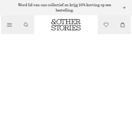
Word lid van ons collectief en krijg 10% korting op een
/
bestelling.
JACKS EN JASSEN
LEREN JACK
€ 199
€ 399
/
KLEDING
NIET OP VOORRAAD
ZWART KROKODILLENMOTIEF
32
34
36
38
40
42
44