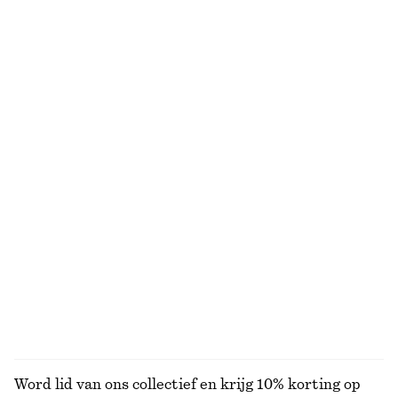
Wikkelvest van merinowol
Leren penny loafers
€ 69
€ 129
Nieuw
Nieuw
+
3
100% merino wool
Uitlopende linnen midi-jurk
Zonnebril met ovaal montuur
€ 99
€ 35
Nieuw
+
1
100% linen
Jeans met taps toelopende pijpen
T-shirt van katoen met ronde hals
€ 89
€ 25
100% cotton
+
1
+
10
BEKIJK ALLE JACKS EN JASSEN
Word lid van ons collectief en krijg 10% korting op