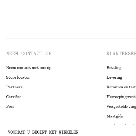
NEEM CONTACT OP
KLANTENSE
Neem contact met ons op
Betaling
Store locator
Levering
Partners
Retouren en ter
Carrière
Herroepingsrech
Pers
Veelgestelde vra
Maatgids
Studentenkorti
Instagram
VOORDAT U BEGINT MET WINKELEN
Alternatieve ges