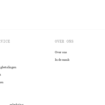
RVICE
OVER ONS
Over ons
In de maak
ugbetalingen
t
gen
ng
chillenbeslechting