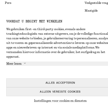
Pers
Veelgestelde vra
Maatgids
Studentenkorti
Instagram
VOORDAT U BEGINT MET WINKELEN
Alternatieve ges
Pinterest
We gebruiken first- en third-party cookies, evenals andere
trackingtechnologieën van externe uitgevers, om je de volledige functional
Algemene voorw
Facebook
van onze website te bieden, je gebruikerservaring te personaliseren, analys
Lidmaatschapsv
uit te voeren en gepersonaliseerde advertenties te leveren op onze websites
YouTube
apps en nieuwsbrieven op internet en via sociale mediaplatforms. We
Cookieverklarin
TikTok
verzamelen hiervoor informatie over de gebruiker, het surfgedrag en het
apparaat.
Cookie- en servi
Meer lezen
Privacyverklari
Servicevoorwaar
Toegankelijkheid
ALLES ACCEPTEREN
ALLEEN VEREISTE COOKIES
Instellingen voor cookies en diensten