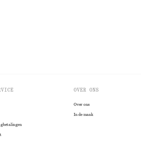
RVICE
OVER ONS
Over ons
In de maak
ugbetalingen
t