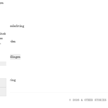
gen
ng
chillenbeslechting
iteit
aarden
es
oorwaarden
,
g
ce-instellingen
ng
den
sverklaring
© 2026 & OTHER STORIES