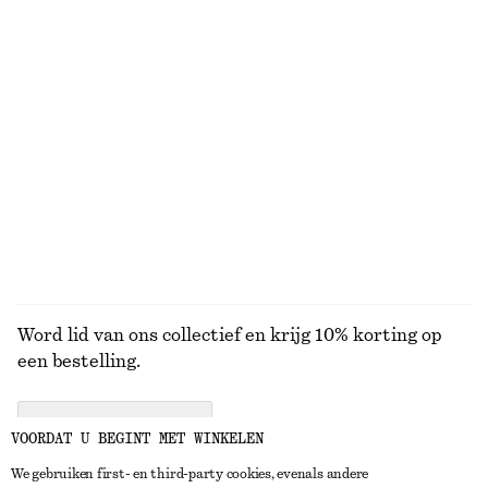
Klassieke leren riem
Broek met ronde pijpen
€ 49
€ 99
100% cotton
+
1
Mini-jurk met trekkoord
Katoenen short met hoge taille
€ 69
€ 59
100% cotton
BEKIJK ALLE SCHOUDERTASSEN
Word lid van ons collectief en krijg 10% korting op
een bestelling.
CREATE ACCOUNT
VOORDAT U BEGINT MET WINKELEN
We gebruiken first- en third-party cookies, evenals andere