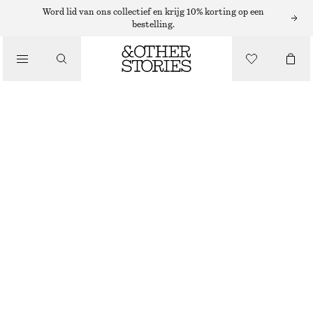
Word lid van ons collectief en krijg 10% korting op een
SCHOUDERTASSEN
bestelling.
SCHOUDERTAS VAN SPLITSUÈDE
/
TASSEN
€ 149
BEIGE
ONESIZE
MAAT