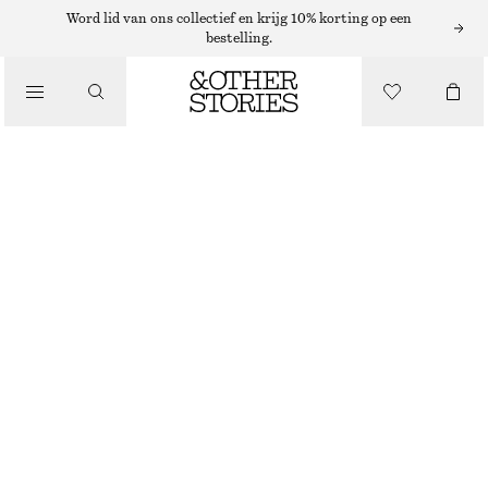
PLATTE SCHOENEN
Word lid van ons collectief en krijg 10% korting op een
bestelling.
MARY JANE BALLERINA'S
/
SCHOENEN
€ 119
DONKERBRUIN KROKODILLENMOTIEF
36
37
38
39
40
41
Maattabel
MAAT