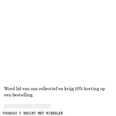
Recht katoenen T-shirt
Top met boothals en opgerolde randen
€ 25
€ 59
100% organic cotton
Nieuw
+
7
100% cotton
Mouwloze top
Zonnebril met ovaal montuur
€ 35
€ 35
100% cotton
+
1
BEKIJK ALLE PLATTE SCHOENEN
Word lid van ons collectief en krijg 10% korting op
een bestelling.
CREATE ACCOUNT
VOORDAT U BEGINT MET WINKELEN