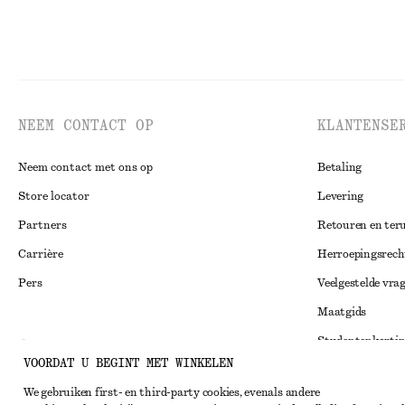
NEEM CONTACT OP
KLANTENSE
Neem contact met ons op
Betaling
Store locator
Levering
Partners
Retouren en ter
Carrière
Herroepingsrech
Pers
Veelgestelde vra
Maatgids
Studentenkorti
Instagram
VOORDAT U BEGINT MET WINKELEN
Alternatieve ges
Pinterest
We gebruiken first- en third-party cookies, evenals andere
Algemene voorw
Facebook