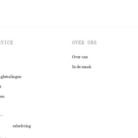
RVICE
OVER ONS
Over ons
In de maak
ugbetalingen
t
gen
ng
chillenbeslechting
aarden