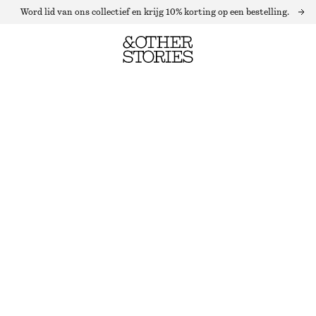
Word lid van ons collectief en krijg 10% korting op een bestelling.
GERIBBELDE TRUI VAN MERINOWOL
NIET OP VOORRAAD
ZWARTE STREPEN
XS
S
M
L
Maattabel
MAAT