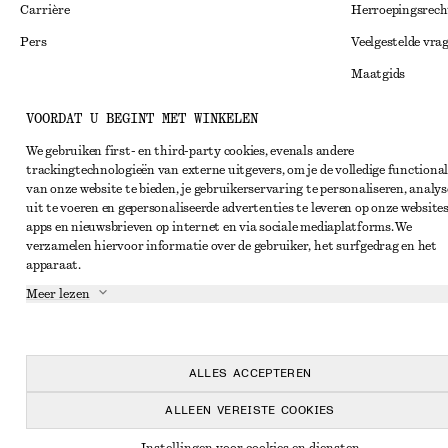
Carrière
Herroepingsrech
Pers
Veelgestelde vra
Maatgids
Studentenkorti
Instagram
VOORDAT U BEGINT MET WINKELEN
Alternatieve ges
Pinterest
We gebruiken first- en third-party cookies, evenals andere
trackingtechnologieën van externe uitgevers, om je de volledige functional
Algemene voorw
Facebook
van onze website te bieden, je gebruikerservaring te personaliseren, analys
Lidmaatschapsv
uit te voeren en gepersonaliseerde advertenties te leveren op onze websites
YouTube
apps en nieuwsbrieven op internet en via sociale mediaplatforms. We
Cookieverklarin
TikTok
verzamelen hiervoor informatie over de gebruiker, het surfgedrag en het
apparaat.
Cookie- en servi
Meer lezen
Privacyverklari
Servicevoorwaar
Toegankelijkheid
ALLES ACCEPTEREN
ALLEEN VEREISTE COOKIES