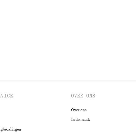
RVICE
OVER ONS
Over ons
In de maak
ugbetalingen