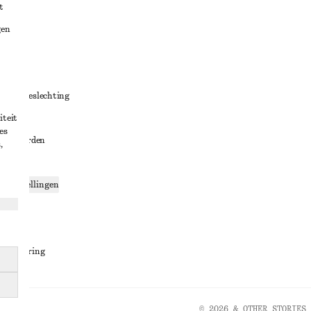
t
gen
ng
chillenbeslechting
iteit
aarden
es
oorwaarden
,
g
ce-instellingen
ng
den
sverklaring
© 2026 & OTHER STORIES