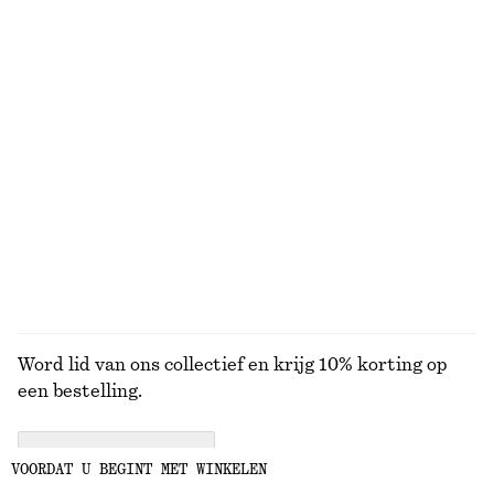
Ruimvallende denim short
Getextureerde bikinislip
€ 69
€ 29
+
1
Uitlopende linnen midi-jurk
Wikkeloverhemd met korte mouwen
€ 99
€ 69
Nieuw
100% linen
BEKIJK ALLE DRAAGTASSEN
Word lid van ons collectief en krijg 10% korting op
een bestelling.
CREATE ACCOUNT
VOORDAT U BEGINT MET WINKELEN