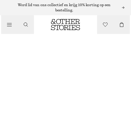
Word lid van ons collectief en krijg 10% korting op een
DRAAGTASSEN
bestelling.
/
KLEINE DRAAGTAS VAN STRO
TASSEN
€ 69
DONKERBEIGE
ONESIZE
MAAT