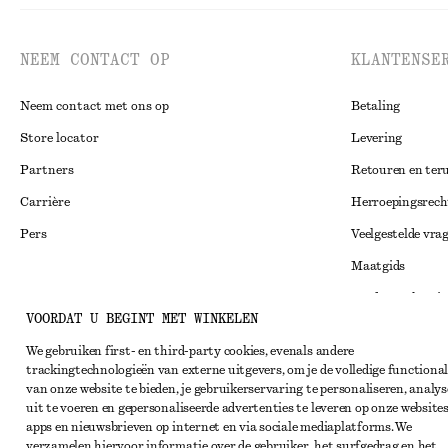
NEEM CONTACT OP
KLANTENSE
Neem contact met ons op
Betaling
Store locator
Levering
Partners
Retouren en ter
Carrière
Herroepingsrech
Pers
Veelgestelde vra
Maatgids
Studentenkorti
Instagram
VOORDAT U BEGINT MET WINKELEN
Alternatieve ges
Pinterest
We gebruiken first- en third-party cookies, evenals andere
Algemene voorw
Facebook
trackingtechnologieën van externe uitgevers, om je de volledige functional
van onze website te bieden, je gebruikerservaring te personaliseren, analys
Lidmaatschapsv
YouTube
uit te voeren en gepersonaliseerde advertenties te leveren op onze websites
Cookieverklarin
apps en nieuwsbrieven op internet en via sociale mediaplatforms. We
TikTok
verzamelen hiervoor informatie over de gebruiker, het surfgedrag en het