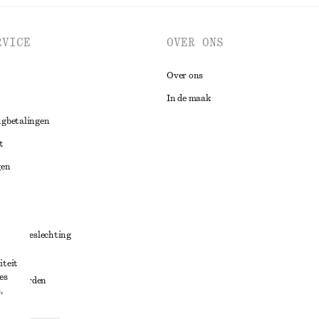
RVICE
OVER ONS
Over ons
In de maak
ugbetalingen
t
gen
ng
chillenbeslechting
aarden
iteit
es
oorwaarden
,
g