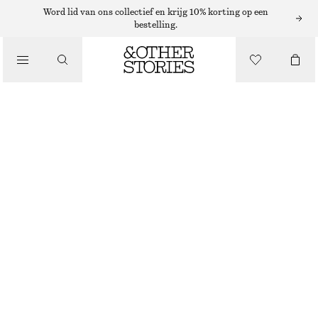
ZONNEBRILLEN
Word lid van ons collectief en krijg 10% korting op een
bestelling.
/
ACCESSOIRES
OVERSIZED ZONNEBRIL
€ 45
ZWART
ONESIZE
MAAT