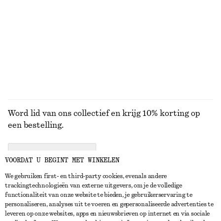
Oversized pilotenzonnebril
Perle de Coco - Mini-bodymist
€ 35
€ 9
+
1
50 G | € 180 / 1 KG
Online exclusive
10 geuren
BEKIJK ALLE ZONNEBRILLEN
Word lid van ons collectief en krijg 10% korting op
een bestelling.
CREATE ACCOUNT
VOORDAT U BEGINT MET WINKELEN
We gebruiken first- en third-party cookies, evenals andere
trackingtechnologieën van externe uitgevers, om je de volledige
NEEM CONTACT OP
functionaliteit van onze website te bieden, je gebruikerservaring te
personaliseren, analyses uit te voeren en gepersonaliseerde advertenties te
Neem contact met ons op
Instagram
leveren op onze websites, apps en nieuwsbrieven op internet en via sociale
KLANTENSERVICE