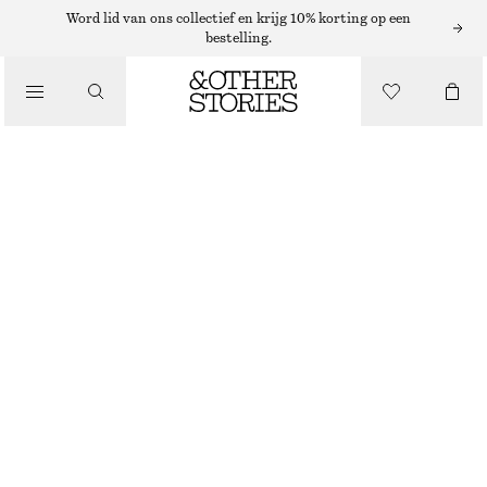
Word lid van ons collectief en krijg 10% korting op een
SJAALS
bestelling.
/
ACCESSOIRES
GROTE ZIJDEN SJAAL MET PAISLEYPRINT
€ 89
NIET OP VOORRAAD
ORANJE/PAISLEYPRINT
90X90