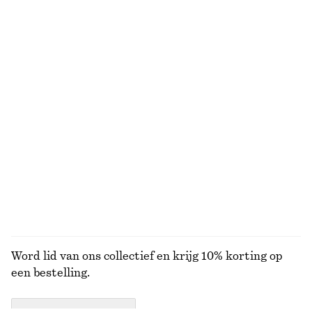
Getailleerde broek met hoge taille
Smalle leren riem
€ 129
€ 39
Nieuw
Sandalen met gekruiste bandjes
Sjaal van zuivere wol
€ 89
€ 39
+
2
Zijden sjaal met print
Mini draagtas van splitsuède
€ 59
€ 99
100% silk
Online exclusive
BEKIJK ALLE SJAALS
Word lid van ons collectief en krijg 10% korting op
een bestelling.