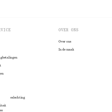
RVICE
OVER ONS
Over ons
In de maak
ugbetalingen
t
gen
ng
chillenbeslechting
iteit
aarden
es