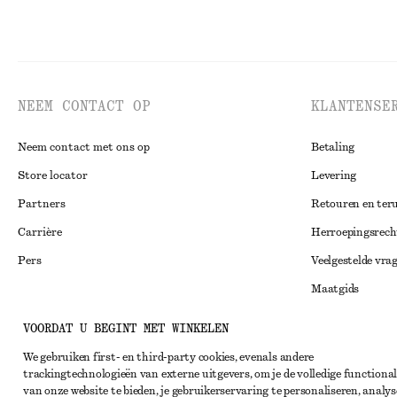
NEEM CONTACT OP
KLANTENSE
Neem contact met ons op
Betaling
Store locator
Levering
Partners
Retouren en ter
Carrière
Herroepingsrech
Pers
Veelgestelde vra
Maatgids
Studentenkorti
Instagram
VOORDAT U BEGINT MET WINKELEN
Alternatieve ges
Pinterest
We gebruiken first- en third-party cookies, evenals andere
trackingtechnologieën van externe uitgevers, om je de volledige functional
Algemene voorw
Facebook
van onze website te bieden, je gebruikerservaring te personaliseren, analys