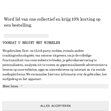
Word lid van ons collectief en krijg 10% korting op
een bestelling.
CREATE ACCOUNT
VOORDAT U BEGINT MET WINKELEN
We gebruiken first- en third-party cookies, evenals andere
trackingtechnologieën van externe uitgevers, om je de volledige
NEEM CONTACT OP
functionaliteit van onze website te bieden, je gebruikerservaring te
personaliseren, analyses uit te voeren en gepersonaliseerde advertenties te
Neem contact met ons op
Instagram
leveren op onze websites, apps en nieuwsbrieven op internet en via sociale
KLANTENSERVICE
mediaplatforms. We verzamelen hiervoor informatie over de gebruiker, het
Store locator
Pinterest
surfgedrag en het apparaat.
Betaling
OVER ONS
Partners
Facebook
Meer lezen
Levering
Over ons
Carrière
YouTube
Retouren en terugbetalingen
In de maak
Pers
TikTok
Herroepingsrecht
ALLES ACCEPTEREN