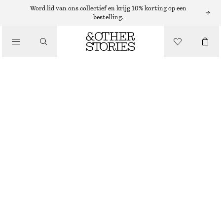
Word lid van ons collectief en krijg 10% korting op een
bestelling.
SANDALEN
/
SCHOENEN
LEREN SANDALEN MET BANDJES
€ 99
BRUIN/SLANGENPRINT
35
36
37
38
39
40
41
42
Maattabel
MAAT