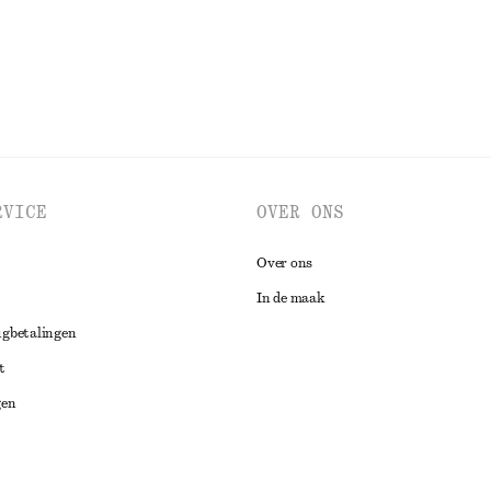
BEKIJK ALLE SIERADEN
RVICE
OVER ONS
Over ons
In de maak
ugbetalingen
t
gen
ng