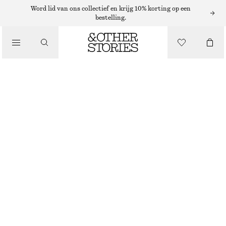
MIDIROKKEN
Word lid van ons collectief en krijg 10% korting op een
bestelling.
/
ROKKEN
WOLLEN MIDIROK MET PLOOIEN
/
€ 69
€ 149
KLEDING
NIET OP VOORRAAD
DONKERGRIJS
32
34
36
38
40
42
44