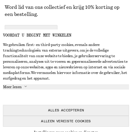
Word lid van ons collectief en krijg 10% korting op
een bestelling.
CREATE ACCOUNT
VOORDAT U BEGINT MET WINKELEN
We gebruiken first- en third-party cookies, evenals andere
trackingtechnologieën van externe uitgevers, om je de volledige
NEEM CONTACT OP
functionaliteit van onze website te bieden, je gebruikerservaring te
personaliseren, analyses uit te voeren en gepersonaliseerde advertenties te
Neem contact met ons op
Instagram
leveren op onze websites, apps en nieuwsbrieven op internet en via sociale
KLANTENSERVICE
mediaplatforms. We verzamelen hiervoor informatie over de gebruiker, het
Store locator
Pinterest
surfgedrag en het apparaat.
Betaling
OVER ONS
Partners
Facebook
Meer lezen
Levering
Over ons
Carrière
YouTube
Retouren en terugbetalingen
In de maak
Pers
TikTok
Herroepingsrecht
ALLES ACCEPTEREN
Veelgestelde vragen
ALLEEN VEREISTE COOKIES
Maatgids
© 2026 & OTHER STORIES