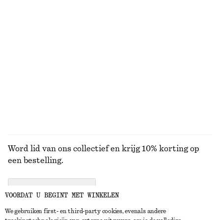
+
2
Badpak met gekruiste rug en V-hals
Gebreid T-shirt van een mohairmix
€ 69
€ 79
+
1
Raffia strohoed met grosgrain-rand
Zeer grote leren draagtas
€ 35
€ 199
BEKIJK ALLE SJAALS
Word lid van ons collectief en krijg 10% korting op
een bestelling.
CREATE ACCOUNT
VOORDAT U BEGINT MET WINKELEN
We gebruiken first- en third-party cookies, evenals andere