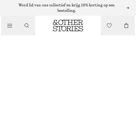
Word lid van ons collectief en krijg 10% korting op een
SJAALS
bestelling.
/
ACCESSOIRES
ZIJDEN SJAAL MET PRINT
€ 59
NIET OP VOORRAAD
ROOD/LILA BLOEMENPRINT
64X64