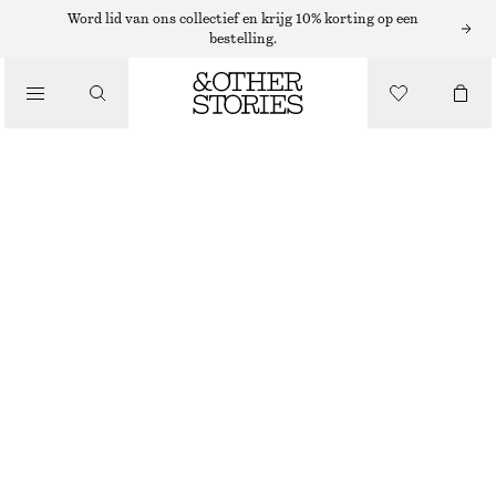
Word lid van ons collectief en krijg 10% korting op een
/
bestelling.
BLOUSES EN OVERHEMDEN
CROPPED OVERSIZED OVERHEMD VAN KATOEN
€ 69
/
KLEDING
WIT
XS
S
M
L
Maattabel
MAAT