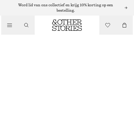
Word lid van ons collectief en krijg 10% korting op een
bestelling.
/
JURKEN EN JUMPSUITS
PUFF SLEEVE MAXI DRESS
€ 99
NIET OP VOORRAAD
/
KLEDING
BLUE FLORALS
32
34
36
38
40
42
44