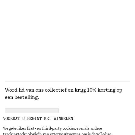
€ 25
€ 25
100% organic cotton
+
5
+
5
Ruimvallende denim short
Ruimvallend vest van wol en katoen
€ 69
€ 69
Nieuw
Wool-cotton
BEKIJK ALLE JURKEN EN JUMPSUITS
Word lid van ons collectief en krijg 10% korting op
een bestelling.
CREATE ACCOUNT
VOORDAT U BEGINT MET WINKELEN
We gebruiken first- en third-party cookies, evenals andere
trackingtechnologieën van externe uitgevers, om je de volledige