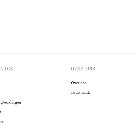
BEKIJK ALLE JURKEN EN JUMPSUITS
RVICE
OVER ONS
Over ons
In de maak
ugbetalingen
t
gen