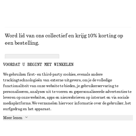
Word lid van ons collectief en krijg 10% korting op
een bestelling.
CREATE ACCOUNT
VOORDAT U BEGINT MET WINKELEN
We gebruiken first- en third-party cookies, evenals andere
trackingtechnologieën van externe uitgevers, om je de volledige
NEEM CONTACT OP
functionaliteit van onze website te bieden, je gebruikerservaring te
personaliseren, analyses uit te voeren en gepersonaliseerde advertenties te
Neem contact met ons op
Instagram
leveren op onze websites, apps en nieuwsbrieven op internet en via sociale
KLANTENSERVICE
mediaplatforms. We verzamelen hiervoor informatie over de gebruiker, het
Store locator
Pinterest
surfgedrag en het apparaat.
Betaling
OVER ONS
Partners
Facebook
Meer lezen
Levering
Over ons
Carrière
YouTube
Retouren en terugbetalingen