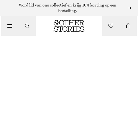
COLTRUIEN
Word lid van ons collectief en krijg 10% korting op een
bestelling.
/
KNITWEAR
RIBGEBREIDE COLTRUI MET LUREX
€ 69
/
KLEDING
DONKERROOD
XS
S
M
L
Maattabel
MAAT