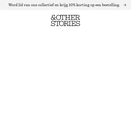
Word lid van ons collectief en krijg 10% korting op een bestelling.
RIBGEBREIDE MINI-JURK MET OPSTAANDE BOORD
LAATSTE KANS
DONKERBLAUW
XS
S
M
L
Maattabel
MAAT