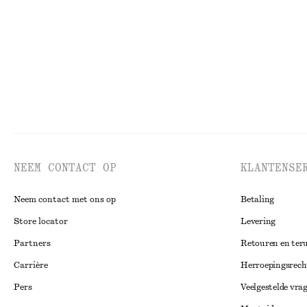
Laatste kans
Laatste kans
NEEM CONTACT OP
KLANTENSE
Neem contact met ons op
Betaling
Store locator
Levering
Partners
Retouren en ter
Carrière
Herroepingsrech
Pers
Veelgestelde vra