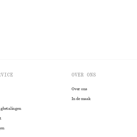
Laatste kans
100% organic cotton
BEKIJK ALLE JURKEN EN JUMPSUITS
RVICE
OVER ONS
Over ons
In de maak
ugbetalingen
t
gen