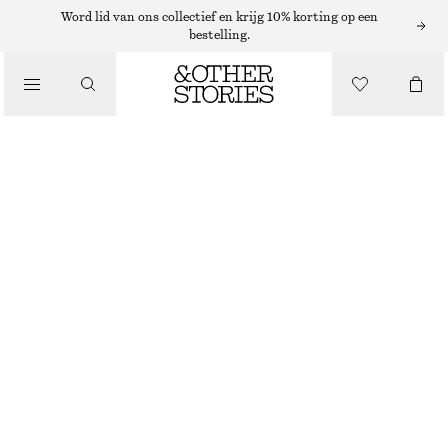
Word lid van ons collectief en krijg 10% korting op een
bestelling.
NIEUW
LEREN VETERLAARZEN
€ 99
€ 199
LAATSTE KANS
BRUIN
35
36
37
38
39
40
41
42