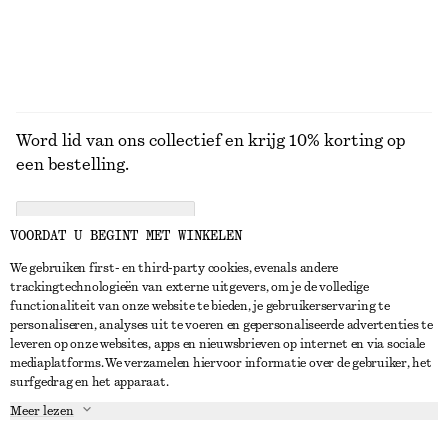
Word lid van ons collectief en krijg 10% korting op
een bestelling.
CREATE ACCOUNT
VOORDAT U BEGINT MET WINKELEN
We gebruiken first- en third-party cookies, evenals andere
trackingtechnologieën van externe uitgevers, om je de volledige
NEEM CONTACT OP
functionaliteit van onze website te bieden, je gebruikerservaring te
personaliseren, analyses uit te voeren en gepersonaliseerde advertenties te
Neem contact met ons op
Instagram
leveren op onze websites, apps en nieuwsbrieven op internet en via sociale
KLANTENSERVICE
mediaplatforms. We verzamelen hiervoor informatie over de gebruiker, het
Store locator
Pinterest
surfgedrag en het apparaat.
Betaling
OVER ONS
Partners
Facebook
Meer lezen
Levering
Over ons
Carrière
YouTube