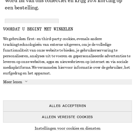
Word lid van ons collectief en krijg 10% korting op
een bestelling.
CREATE ACCOUNT
VOORDAT U BEGINT MET WINKELEN
We gebruiken first- en third-party cookies, evenals andere
trackingtechnologieën van externe uitgevers, om je de volledige
NEEM CONTACT OP
functionaliteit van onze website te bieden, je gebruikerservaring te
personaliseren, analyses uit te voeren en gepersonaliseerde advertenties te
Neem contact met ons op
Instagram
leveren op onze websites, apps en nieuwsbrieven op internet en via sociale
KLANTENSERVICE
mediaplatforms. We verzamelen hiervoor informatie over de gebruiker, het
Store locator
Pinterest
surfgedrag en het apparaat.
Betaling
OVER ONS
Partners
Facebook
Meer lezen
Levering
Over ons
Carrière
YouTube
Retouren en terugbetalingen
In de maak
Pers
TikTok
Herroepingsrecht
ALLES ACCEPTEREN
Veelgestelde vragen
ALLEEN VEREISTE COOKIES
Maatgids
© 2026 & OTHER STORIES
Instellingen voor cookies en diensten
Studentenkorting