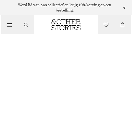
/
Word lid van ons collectief en krijg 10% korting op een
bestelling.
BLOUSES EN OVERHEMDEN
DOORSCHIJNENDE BLOUSE MET PEPLUM
€ 39
€ 89
NIET OP VOORRAAD
/
KLEDING
TERRACOTTA PRINT
32
34
36
38
40
42
44