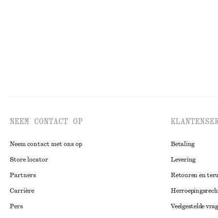
Laatste kans
Laatste kans
NEEM CONTACT OP
KLANTENSE
Neem contact met ons op
Betaling
Store locator
Levering
Partners
Retouren en ter
Carrière
Herroepingsrech
Pers
Veelgestelde vra