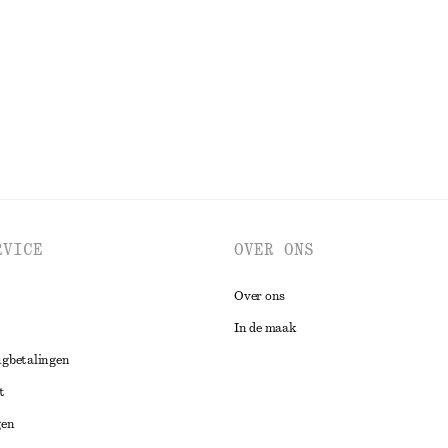
Laatste kans
BEKIJK ALLE BLOUSES EN OVERHEMDEN
RVICE
OVER ONS
Over ons
In de maak
ugbetalingen
t
gen