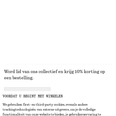
ACCESSOIRES
TOPS EN T-
BLOUSES EN
SHIRTS
OVERHEMDEN
Word lid van ons collectief en krijg 10% korting op
een bestelling.
CREATE ACCOUNT
VOORDAT U BEGINT MET WINKELEN
We gebruiken first- en third-party cookies, evenals andere
trackingtechnologieën van externe uitgevers, om je de volledige
NEEM CONTACT OP
functionaliteit van onze website te bieden, je gebruikerservaring te