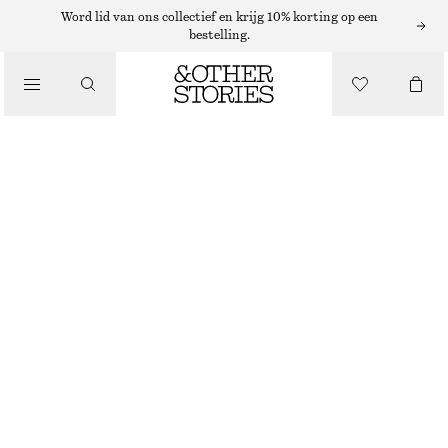
JEANS MET HOGE TAILLE
Word lid van ons collectief en krijg 10% korting op een
bestelling.
/
SLIM CUT JEANS
JEANS
€ 79
/
NIET OP VOORRAAD
KLEDING
DEEP BLUE
KIES MAAT