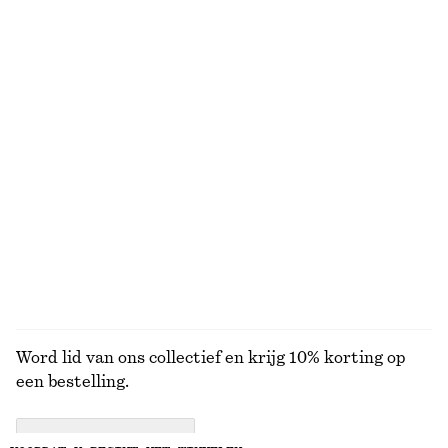
Laatste kans
+
5
Gerimpelde top met opstaande boord
Nauwsluitende tanktop
€ 29
€ 49
€ 10
€ 19
Laatste kans
Laatste kans
Gerimpelde top met sleutelgatopening in de hals
Ribgebreide midi-jurk
€ 29
€ 69
€ 39
€ 79
Laatste kans
Laatste kans
100% cotton
BEKIJK ALLE JURKEN EN JUMPSUITS
Word lid van ons collectief en krijg 10% korting op
een bestelling.
CREATE ACCOUNT