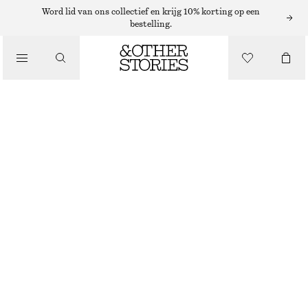
Word lid van ons collectief en krijg 10% korting op een
bestelling.
/
JURKEN EN JUMPSUITS
MINI-JURK MET TEXTUUR EN V-HALS
€ 69
€ 99
LAATSTE KANS
/
KLEDING
ZWART
32
34
36
38
40
42
44