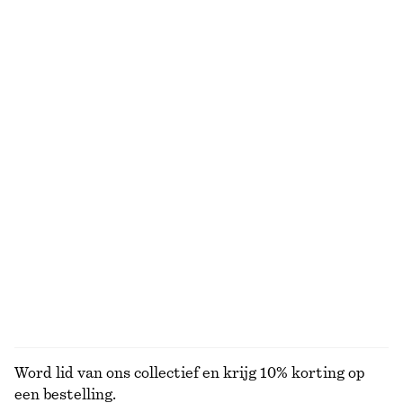
Gebreide trui
Gebreide mini-jurk met opstaande boord
€ 49
€ 59
€ 119
Laatste kans
+
2
Top met rimpels en kapmouwtjes
Broek van katoenen keperstof met trekkoord
€ 35
€ 69
€ 79
Laatste kans
100% cotton
Linnen mini-jurk
Nauwsluitende tanktop
€ 79
€ 10
€ 19
Nieuw
Laatste kans
100% linen
BEKIJK ALLE JURKEN EN JUMPSUITS
Word lid van ons collectief en krijg 10% korting op
een bestelling.