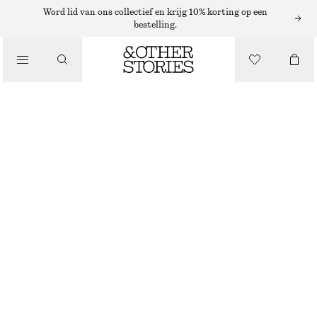
Word lid van ons collectief en krijg 10% korting op een
bestelling.
/
JURKEN EN JUMPSUITS
MOUWLOZE A-LIJN MINI-JURK
€ 39
€ 89
LAATSTE KANS
/
KLEDING
DONKERBRUIN
32
34
36
38
40
42
44