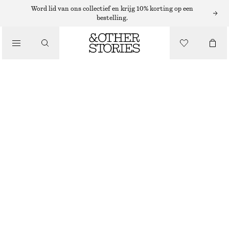
Word lid van ons collectief en krijg 10% korting op een
bestelling.
ROKKEN
/
KLEDING
DENIM MINIROK MET STRIKDETAIL
€ 25
€ 49
LAATSTE KANS
DONKERBLAUW
32
34
36
38
40
42
44