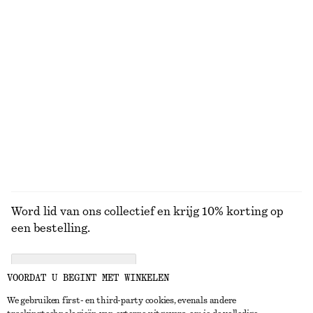
KNITWEAR
JURKEN
ACCESSOIRES
JACKS EN
JASSEN
Word lid van ons collectief en krijg 10% korting op
een bestelling.
CREATE ACCOUNT
VOORDAT U BEGINT MET WINKELEN
We gebruiken first- en third-party cookies, evenals andere