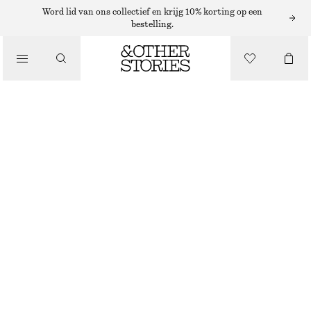
Word lid van ons collectief en krijg 10% korting op een
bestelling.
/
TOPS EN T-SHIRTS
TOP MET RUCHES EN GOUDEN GESP
€ 29
€ 59
LAATSTE KANS
/
KLEDING
WIT
XS
S
M
L