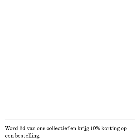
Ruimvallende gebreide trui
Lange jeans met wijde pijpen
€ 25
€ 49
€ 49
€ 99
Laatste kans
Laatste kans
+
5
Linnen mini-jurk
T-shirt met geknoopt detail
€ 59
€ 89
€ 19
€ 29
Laatste kans
Laatste kans
100% linen
+
2
Mouwloze midi-jurk met drapering
Geribbeld vest
€ 35
€ 89
€ 29
€ 69
Laatste kans
Laatste kans
BEKIJK ALLE TOPS EN T-SHIRTS
Word lid van ons collectief en krijg 10% korting op
een bestelling.