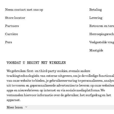
Neem contact met ons op
Betaling
Store locator
Levering
Partners
Retouren en ter
Carrière
Herroepingsrech
Pers
Veelgestelde vra
Maatgids
Studentenkorti
Instagram
VOORDAT U BEGINT MET WINKELEN
Alternatieve ges
Pinterest
We gebruiken first- en third-party cookies, evenals andere
Algemene voorw
trackingtechnologieën van externe uitgevers, om je de volledige functional
Facebook
van onze website te bieden, je gebruikerservaring te personaliseren, analys
Lidmaatschapsv
YouTube
uit te voeren en gepersonaliseerde advertenties te leveren op onze websites
apps en nieuwsbrieven op internet en via sociale mediaplatforms. We
Cookieverklarin
TikTok
verzamelen hiervoor informatie over de gebruiker, het surfgedrag en het
Cookie- en servi
apparaat.
Meer lezen
Privacyverklari