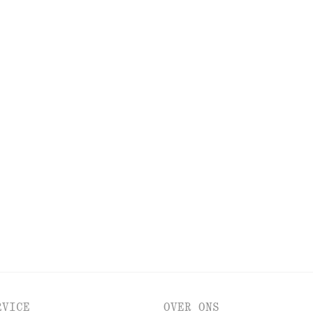
NIEUWE MAKE-UPCOLLECTIE
ONTDEK MEER
LPMIDDELEN
OGEN EN WENKBRAUWEN
NAGELS
RVICE
OVER ONS