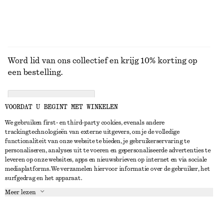
Word lid van ons collectief en krijg 10% korting op
een bestelling.
CREATE ACCOUNT
VOORDAT U BEGINT MET WINKELEN
We gebruiken first- en third-party cookies, evenals andere
trackingtechnologieën van externe uitgevers, om je de volledige
NEEM CONTACT OP
functionaliteit van onze website te bieden, je gebruikerservaring te
personaliseren, analyses uit te voeren en gepersonaliseerde advertenties te
Neem contact met ons op
Instagram
leveren op onze websites, apps en nieuwsbrieven op internet en via sociale
KLANTENSERVICE
mediaplatforms. We verzamelen hiervoor informatie over de gebruiker, het
Store locator
Pinterest
surfgedrag en het apparaat.
Betaling
OVER ONS
Partners
Facebook
Meer lezen
Levering
Over ons
Carrière
YouTube
Retouren en terugbetalingen