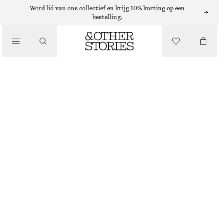
Word lid van ons collectief en krijg 10% korting op een
bestelling.
/
JURKEN EN JUMPSUITS
WIJD UITLOPENDE MIDI-JURK
€ 59
€ 99
LAATSTE KANS
/
KLEDING
ZWART
32
34
36
38
40
42
44