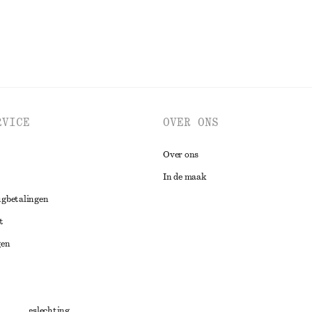
RVICE
OVER ONS
Over ons
In de maak
ugbetalingen
t
gen
ng
chillenbeslechting