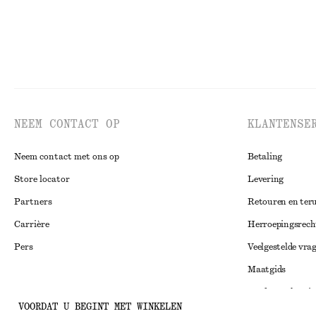
NEEM CONTACT OP
KLANTENSE
Neem contact met ons op
Betaling
Store locator
Levering
Partners
Retouren en ter
Carrière
Herroepingsrech
Pers
Veelgestelde vra
Maatgids
Studentenkorti
Instagram
VOORDAT U BEGINT MET WINKELEN
Alternatieve ges