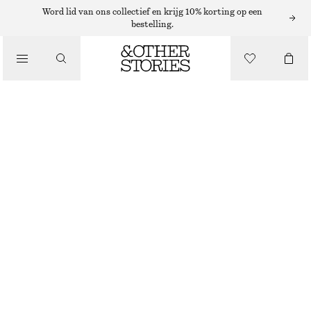
Word lid van ons collectief en krijg 10% korting op een
bestelling.
/
TOPS EN T-SHIRTS
GERIBBELDE KATOENEN TANKTOP
€ 22
/
KLEDING
ZWART
XS
S
M
L
Maattabel
MAAT