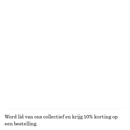
€ 89
€ 89
Geribbeld T-shirt
Uitlopende linnen midi-jurk
€ 25
€ 99
Nieuw
+
5
100% linen
Geplooide short van een linnenmix
Geribbelde midi-jurk
€ 79
€ 89
Nieuw
100% organic cotton
BEKIJK ALLE TOPS EN T-SHIRTS
Word lid van ons collectief en krijg 10% korting op
een bestelling.