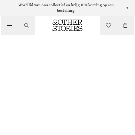
ZONNEBRILLEN
Word lid van ons collectief en krijg 10% korting op een
bestelling.
/
ACCESSOIRES
OVALE CAT-EYE ZONNEBRIL
€ 27
€ 69
LAATSTE KANS
BRUIN
ONESIZE
MAAT