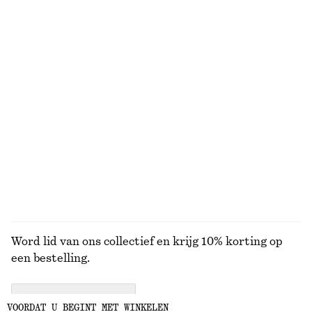
Zijden haltertop
Midi-jurk met wijd uitlopende rok
€ 49
€ 99
€ 99
Laatste kans
Nieuw
100% silk
Smalle zonnebril met ovaal montuur
Jacquard minishort met kanten rand
€ 35
€ 35
€ 59
Laatste kans
BEKIJK ALLE ZONNEBRILLEN
Word lid van ons collectief en krijg 10% korting op
een bestelling.
CREATE ACCOUNT
VOORDAT U BEGINT MET WINKELEN