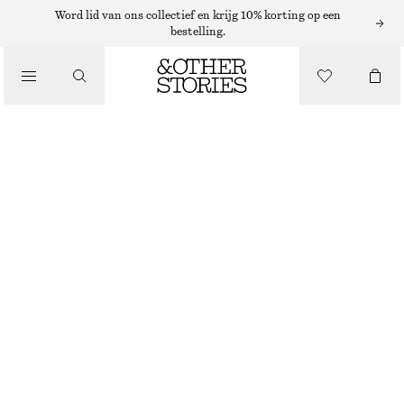
WIJDE BROEKEN
Word lid van ons collectief en krijg 10% korting op een
bestelling.
/
BROEKEN
BROEK MET WIJDE PIJPEN
€ 99
/
KLEDING
NIET OP VOORRAAD
POEDERBEIGE
32
34
36
38
40
42
44