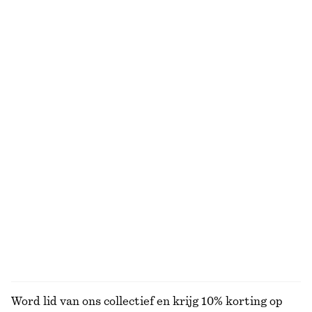
NIET WAT JE ZOCHT?
BEKIJK ONZE ANDERE COLLECTIES
KNITWEAR
JURKEN
ACCESSOIRES
JACKS EN
JASSEN
Word lid van ons collectief en krijg 10% korting op