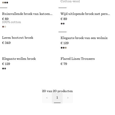
Cotton-wool
Ruimvallende broek van katoen met wijde pijpen
Wijd uitlopende broek met persvouwen
€ 89
€ 89
100% cotton
Leren bootcut broek
Elegante broek van een wolmix
€ 349
€ 129
Elegante wollen broek
Flared Linen Trousers
€ 129
€ 79
20 van 20 producten
1