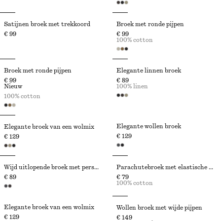
Satijnen broek met trekkoord
Broek met ronde pijpen
€ 99
€ 99
100% cotton
Broek met ronde pijpen
Elegante linnen broek
€ 99
€ 89
Nieuw
100% linen
100% cotton
Elegante wollen broek
Elegante broek van een wolmix
€ 129
€ 129
Wijd uitlopende broek met persvouwen
Parachutebroek met elastische taille
€ 89
€ 79
100% cotton
Elegante broek van een wolmix
Wollen broek met wijde pijpen
€ 129
€ 149