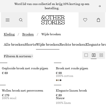
Word lid van ons collectief en krijg 10% korting op een
bestelling.
Kleding
/
Broeken
/
Wijde broeken
Alle broeken
Shorts
Wijde broeken
Rechte broeken
Elegante br
Filteren & sorteren
Geplooide broek met ronde pijpen
Broek met ronde pijpen
€ 89
€ 99
100% cotton
Wollen broek met persvouwen
Elegante linnen broek
€ 179
€ 89
100% wool
Nieuw
100% linen