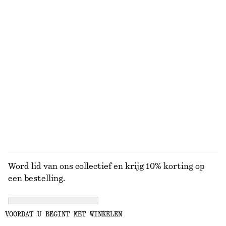
BEKIJK ONZE ANDERE COLLECTIES
KNITWEAR
JURKEN
ACCESSOIRES
JACKS EN
JASSEN
Word lid van ons collectief en krijg 10% korting op
een bestelling.
CREATE ACCOUNT
VOORDAT U BEGINT MET WINKELEN