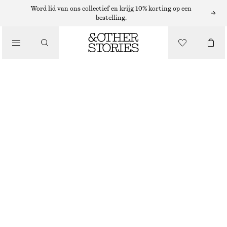
BLAZERS EN GILETS
Word lid van ons collectief en krijg 10% korting op een
bestelling.
WIJDE GEKLEDE PANTALON
/
€ 49
€ 129
KLEDING
LAATSTE KANS
BRUIN
32
34
36
38
40
42
44