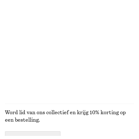
Gebreide trui van zijde en katoen
Vest van een alpacamix
€ 49
€ 89
€ 35
€ 79
Laatste kans
Laatste kans
Silk-cotton
Mini-wikkelrok
Getailleerd gilet
€ 35
€ 69
€ 39
€ 79
Laatste kans
Laatste kans
BEKIJK ALLE ROKKEN
Word lid van ons collectief en krijg 10% korting op
een bestelling.
CREATE ACCOUNT