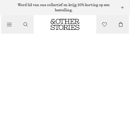
MIDIROKKEN
Word lid van ons collectief en krijg 10% korting op een
bestelling.
/
ROKKEN
MIDI-KOKERROK
/
€ 39
€ 89
KLEDING
LAATSTE KANS
BEIGE
32
34
36
38
40
42
44