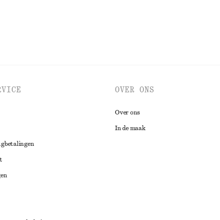
RVICE
OVER ONS
Over ons
In de maak
ugbetalingen
t
gen
ng