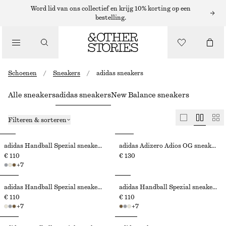
Word lid van ons collectief en krijg 10% korting op een
bestelling.
Schoenen
/
Sneakers
/
adidas sneakers
Alle sneakers
adidas sneakers
New Balance sneakers
Filteren & sorteren
adidas Handball Spezial sneakers
adidas Adizero Adios OG sneakers
€ 110
€ 130
+
7
adidas Handball Spezial sneakers
adidas Handball Spezial sneakers
€ 110
€ 110
+
7
+
7