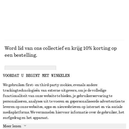
+
5
BEKIJK ALLE SNEAKERS
Word lid van ons collectief en krijg 10% korting op
een bestelling.
CREATE ACCOUNT
VOORDAT U BEGINT MET WINKELEN
We gebruiken first- en third-party cookies, evenals andere
trackingtechnologieën van externe uitgevers, om je de volledige
NEEM CONTACT OP
functionaliteit van onze website te bieden, je gebruikerservaring te
personaliseren, analyses uit te voeren en gepersonaliseerde advertenties te
Neem contact met ons op
Instagram
leveren op onze websites, apps en nieuwsbrieven op internet en via sociale
KLANTENSERVICE
mediaplatforms. We verzamelen hiervoor informatie over de gebruiker, het
Store locator
Pinterest
surfgedrag en het apparaat.
Betaling
OVER ONS
Partners
Facebook
Meer lezen