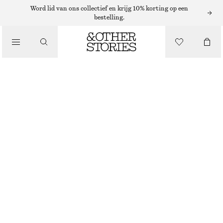
ADIDAS SNEAKERS
Word lid van ons collectief en krijg 10% korting op een
bestelling.
/
SNEAKERS
ADIDAS HANDBALL SPEZIAL SNEAKERS
€ 110
/
SCHOENEN
VAALGROEN
+
13
37
38
39
40
41
38
40
42
1/3
2/3
1/3
2/3
1/3
Maattabel
MAAT
KIES MAAT