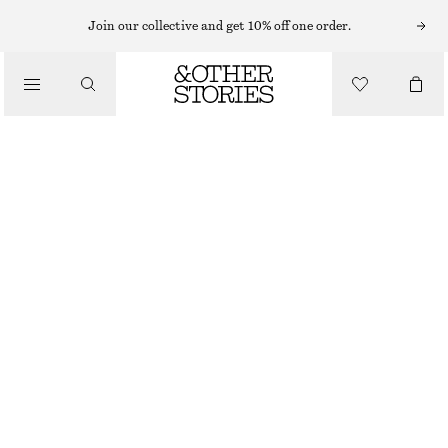
Join our collective and get 10% off one order.
DOFTLJUS
/
ARABESQUE WOOD DOFTLJUS
BEAUTY
270 KR
870 G | 310.34 KR / 1 KG
ARABESQUE WOOD
+
6
VÄLJ STORLEK
Hitta i butik