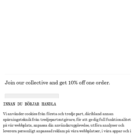
350 ML | 485.71 KR / 1 L
6 dofter
Arabesque Wood Kroppsskrubb
Minikjol i linneblandning
190 kr
890 kr
Linne-siden
250 ML | 760 KR / 1 L
7 dofter
UTFORSKA ALLA DOFTLJUS
Join our collective and get 10% off one order.
CREATE ACCOUNT
INNAN DU BÖRJAR HANDLA
Vi använder cookies från första och tredje part, däribland annan
spårningsteknik från tredjepartsutgivare, för att ge dig full funktionalitet
KONTAKTA OSS
på vår webbplats, anpassa din användarupplevelse, utföra analyser och
leverera personligt anpassad reklam på våra webbplatser, i våra appar och i