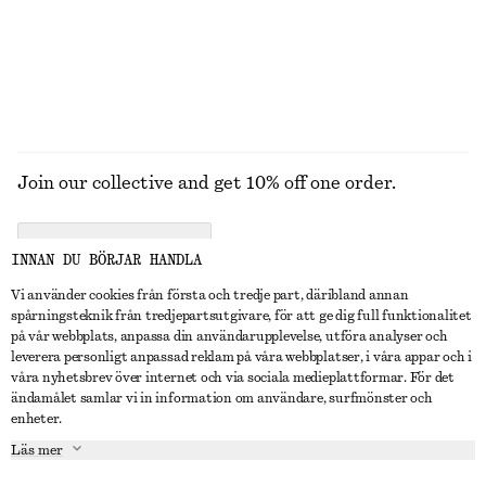
UTFORSKA ALLA HÅRACCESSOARER
Join our collective and get 10% off one order.
CREATE ACCOUNT
INNAN DU BÖRJAR HANDLA
Vi använder cookies från första och tredje part, däribland annan
spårningsteknik från tredjepartsutgivare, för att ge dig full funktionalitet
KONTAKTA OSS
på vår webbplats, anpassa din användarupplevelse, utföra analyser och
leverera personligt anpassad reklam på våra webbplatser, i våra appar och i
Kontakta oss
Instagram
våra nyhetsbrev över internet och via sociala medieplattformar. För det
KUNDTJÄNST
ändamålet samlar vi in information om användare, surfmönster och
Hitta butik
Pinterest
enheter.
Betalning
OM
Affiliates
Facebook
Läs mer
Presentkort
Om oss