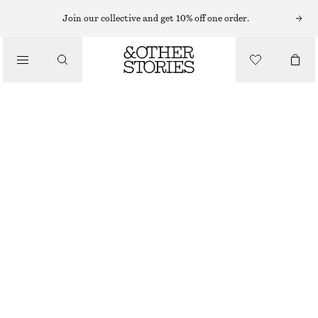
HÅRACCESSOARER
Join our collective and get 10% off one order.
/
HÅRKLÄMMA MED FÄRGGLADA KRISTALLER
ACCESSOARER
100 KR
270 KR
OUT OF STOCK
GULD/FLERFÄRGAD
ONESIZE
STORLEK