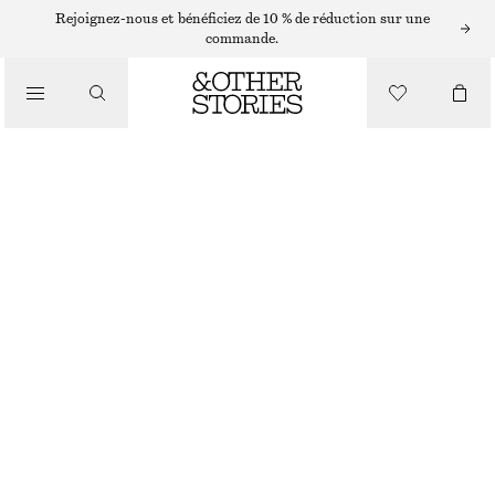
SACS PORTÉS ÉPAULE
Rejoignez-nous et bénéficiez de 10 % de réduction sur une
commande.
SAC SEAU À FINITIONS EN CUIR
/
CHF 139
CHF 279
SACS
RUPTURE DE STOCK
NOIR
ONESIZE
TAILLE