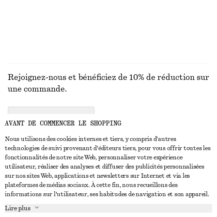
DÉCOUVRIR TOUTES LES SACS PORTÉS ÉPAULE
Rejoignez-nous et bénéficiez de 10% de réduction sur
une commande.
CREATE ACCOUNT
AVANT DE COMMENCER LE SHOPPING
Nous utilisons des cookies internes et tiers, y compris d'autres
technologies de suivi provenant d'éditeurs tiers, pour vous offrir toutes les
NOUS CONTACTER
fonctionnalités de notre site Web, personnaliser votre expérience
utilisateur, réaliser des analyses et diffuser des publicités personnalisées
Nous contacter
Instagram
sur nos sites Web, applications et newsletters sur Internet et via les
SERVICE CLIENT
plateformes de médias sociaux. À cette fin, nous recueillons des
Trouver un magasin
Pinterest
informations sur l'utilisateur, ses habitudes de navigation et son appareil.
Paiement
À PROPOS
Affilié(e)s
Facebook
Lire plus
Livraison