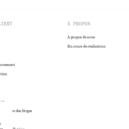
LIENT
À PROPOS
À propos de nous
En cours de réalisation
oursement
ation
ant
diciaire des litiges
ales
s