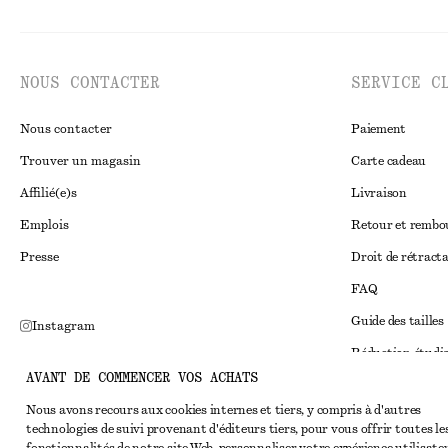
NOUS CONTACTER
SERVICE C
Nous contacter
Paiement
Trouver un magasin
Carte cadeau
Affilié(e)s
Livraison
Emplois
Retour et remb
Presse
Droit de rétract
FAQ
Guide des tailles
Instagram
Réduction étudi
Pinterest
AVANT DE COMMENCER VOS ACHATS
Règlement extraju
Facebook
Nous avons recours aux cookies internes et tiers, y compris à d'autres
Conditions génér
Youtube
technologies de suivi provenant d'éditeurs tiers, pour vous offrir toutes le